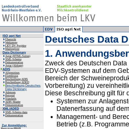
Deutsches Data D
ISO agri Net
Übersicht
Werkzeuge
LKV DV Projekte
Mailingliste
1. Anwendungsber
Data Dictionary
Agrar (HTML-Seiten)
XML-Schema
Zweck des Deutschen Data D
Dokumentation
Agrar (Abfrage)
EDV-Systemen auf dem Gebie
ADIS
Allgemeines
Einführung
Bereich der Schweineproduk
Beschreibung ADIS
Beschreibung ADED
Vorbereitung) zu vereinheitl
Beschreibung Deutsches
Data Dictionary
Diese Beschreibung gilt für
Adressen
Beispiel
Standards
Systemen zur Anlagenst
ADIS Header
Dokumentation
Datenerfassung auf dem 
XML/ADED
XML-Schema dazu
Management- und Berech
Dokumentation
Betrieb (z.B. Programm
Zur Anmeldung:
Benutzer/BNR