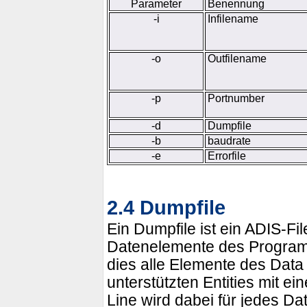
Parameter
Benennung
-i
Infilename
-o
Outfilename
-p
Portnumber
-d
Dumpfile
-b
baudrate
-e
Errorfile
2.4 Dumpfile
Ein Dumpfile ist ein ADIS-Fil
Datenelemente des Program
dies alle Elemente des Data
unterstützten Entities mit ei
Line wird dabei für jedes Da