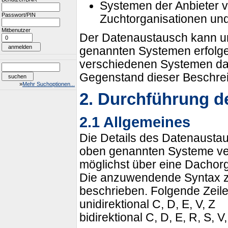
Systemen der Anbieter v
Passwort/PIN
Zuchtorganisationen und 
Mitbenutzer
Der Datenaustausch kann uni
genannten Systemen erfolge
verschiedenen Systemen darge
Gegenstand dieser Beschre
»
Mehr Suchoptionen...
2. Durchführung d
2.1 Allgemeines
Die Details des Datenausta
oben genannten Systeme ver
möglichst über eine Dachorgan
Die anzuwendende Syntax z
beschrieben. Folgende Zeil
unidirektional C, D, E, V, Z
bidirektional C, D, E, R, S, V,