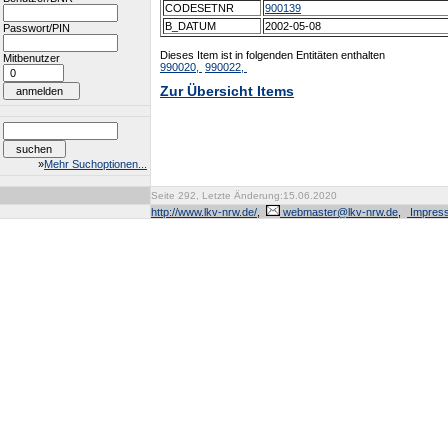
CODESETNR
900139
B_DATUM
2002-05-08
Passwort/PIN
Dieses Item ist in folgenden Entitäten enthalten
Mitbenutzer
990020,
990022,
Zur Übersicht Items
»
Mehr Suchoptionen...
Seite 292, Letzte Änderung:15.06.2020
http://www.lkv-nrw.de/
,
webmaster@lkv-nrw.de
,
Impres