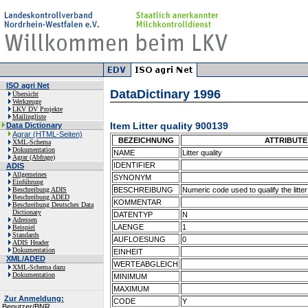
ISO agri Net
DataDictinary 1996
Übersicht
Werkzeuge
LKV DV Projekte
Mailingliste
Item Litter quality 900139
Data Dictionary
Agrar (HTML-Seiten)
BEZEICHNUNG
ATTRIBUTE
XML-Schema
Dokumentation
NAME
Litter quality
Agrar (Abfrage)
IDENTIFIER
ADIS
Allgemeines
SYNONYM
Einführung
Beschreibung ADIS
BESCHREIBUNG
Numeric code used to qualify the litte
Beschreibung ADED
KOMMENTAR
Beschreibung Deutsches Data
Dictionary
DATENTYP
N
Adressen
LAENGE
1
Beispiel
Standards
AUFLOESUNG
0
ADIS Header
Dokumentation
EINHEIT
XML/ADED
WERTEABGLEICH
XML-Schema dazu
Dokumentation
MINIMUM
MAXIMUM
Zur Anmeldung:
CODE
Y
Benutzer/BNR