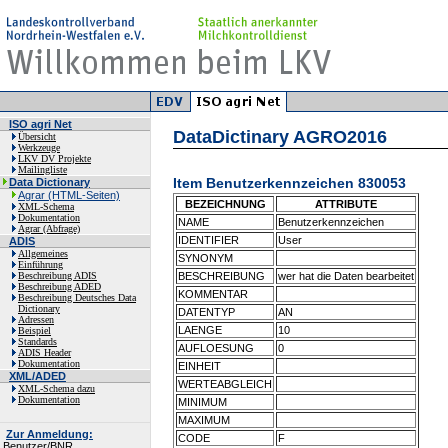
ISO agri Net
DataDictinary AGRO2016
Übersicht
Werkzeuge
LKV DV Projekte
Mailingliste
Item Benutzerkennzeichen 830053
Data Dictionary
Agrar (HTML-Seiten)
BEZEICHNUNG
ATTRIBUTE
XML-Schema
Dokumentation
NAME
Benutzerkennzeichen
Agrar (Abfrage)
IDENTIFIER
User
ADIS
Allgemeines
SYNONYM
Einführung
Beschreibung ADIS
BESCHREIBUNG
wer hat die Daten bearbeitet
Beschreibung ADED
KOMMENTAR
Beschreibung Deutsches Data
Dictionary
DATENTYP
AN
Adressen
LAENGE
10
Beispiel
Standards
AUFLOESUNG
0
ADIS Header
Dokumentation
EINHEIT
XML/ADED
WERTEABGLEICH
XML-Schema dazu
Dokumentation
MINIMUM
MAXIMUM
Zur Anmeldung:
CODE
F
Benutzer/BNR