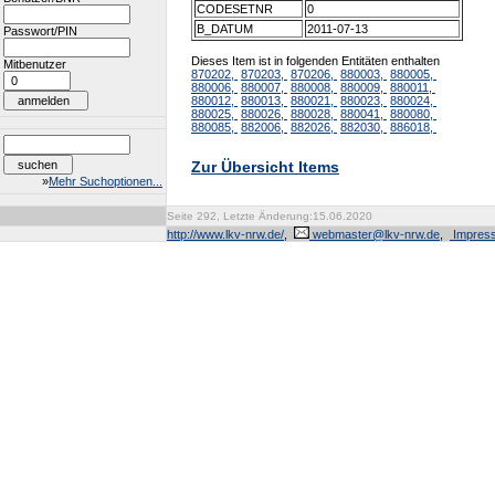
CODESETNR
0
B_DATUM
2011-07-13
Passwort/PIN
Dieses Item ist in folgenden Entitäten enthalten
Mitbenutzer
870202,
870203,
870206,
880003,
880005,
880006,
880007,
880008,
880009,
880011,
880012,
880013,
880021,
880023,
880024,
880025,
880026,
880028,
880041,
880080,
880085,
882006,
882026,
882030,
886018,
Zur Übersicht Items
»
Mehr Suchoptionen...
Seite 292, Letzte Änderung:15.06.2020
http://www.lkv-nrw.de/
,
webmaster@lkv-nrw.de
,
Impres