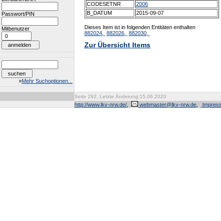
CODESETNR
2006
B_DATUM
2015-09-07
Passwort/PIN
Dieses Item ist in folgenden Entitäten enthalten
Mitbenutzer
882024,
882026,
882030,
Zur Übersicht Items
»
Mehr Suchoptionen...
Seite 292, Letzte Änderung:15.06.2020
http://www.lkv-nrw.de/
,
webmaster@lkv-nrw.de
,
Impres