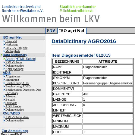
ISO agri Net
DataDictinary AGRO2016
Übersicht
Werkzeuge
LKV DV Projekte
Mailingliste
Item Diagnosemelder 812019
Data Dictionary
Agrar (HTML-Seiten)
BEZEICHNUNG
ATTRIBUTE
XML-Schema
Dokumentation
NAME
Diagnosemelder
Agrar (Abfrage)
IDENTIFIER
ADIS
Allgemeines
SYNONYM
Diagnosemelder
Einführung
Beschreibung ADIS
BESCHREIBUNG
Personengruppe Diagnosemelder
Beschreibung ADED
KOMMENTAR
Beschreibung Deutsches Data
Dictionary
DATENTYP
AN
Adressen
LAENGE
1
Beispiel
Standards
AUFLOESUNG
0
ADIS Header
Dokumentation
EINHEIT
XML/ADED
WERTEABGLEICH
XML-Schema dazu
Dokumentation
MINIMUM
MAXIMUM
Zur Anmeldung:
CODE
T
Benutzer/BNR