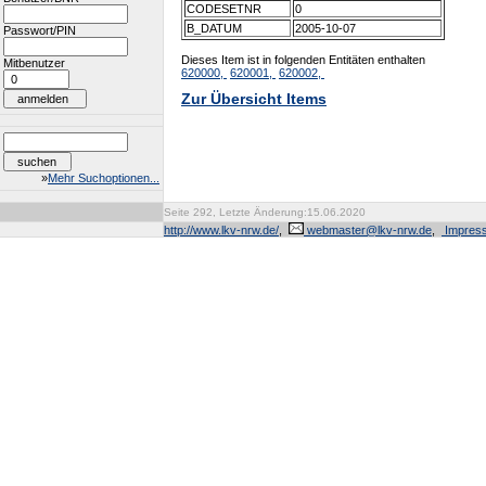
CODESETNR
0
B_DATUM
2005-10-07
Passwort/PIN
Dieses Item ist in folgenden Entitäten enthalten
Mitbenutzer
620000,
620001,
620002,
Zur Übersicht Items
»
Mehr Suchoptionen...
Seite 292, Letzte Änderung:15.06.2020
http://www.lkv-nrw.de/
,
webmaster@lkv-nrw.de
,
Impres