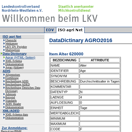
ISO agri Net
DataDictinary AGRO2016
Übersicht
Werkzeuge
LKV DV Projekte
Mailingliste
Item Alter 620000
Data Dictionary
Agrar (HTML-Seiten)
BEZEICHNUNG
ATTRIBUTE
XML-Schema
Dokumentation
NAME
Alter
Agrar (Abfrage)
IDENTIFIER
Age
ADIS
Allgemeines
SYNONYM
Einführung
Beschreibung ADIS
BESCHREIBUNG
Durchschnittsalter in Tagen
Beschreibung ADED
KOMMENTAR
Beschreibung Deutsches Data
Dictionary
DATENTYP
N
Adressen
LAENGE
4
Beispiel
Standards
AUFLOESUNG
0
ADIS Header
Dokumentation
EINHEIT
Tage
XML/ADED
WERTEABGLEICH
XML-Schema dazu
Dokumentation
MINIMUM
MAXIMUM
Zur Anmeldung:
CODE
F
Benutzer/BNR