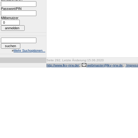
Passwort/PIN
Mitbenutzer
»
Mehr Suchoptionen...
Seite 292, Letzte Änderung:15.06.2020
http://www.lkv-nrw.de/
,
webmaster@lkv-nrw.de
,
Impres