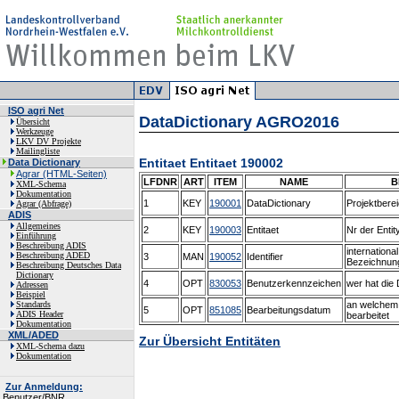
ISO agri Net
DataDictionary AGRO2016
Übersicht
Werkzeuge
LKV DV Projekte
Mailingliste
Entitaet Entitaet 190002
Data Dictionary
Agrar (HTML-Seiten)
LFDNR
ART
ITEM
NAME
B
XML-Schema
Dokumentation
1
KEY
190001
DataDictionary
Projektberei
Agrar (Abfrage)
ADIS
Allgemeines
2
KEY
190003
Entitaet
Nr der Entit
Einführung
Beschreibung ADIS
international
Beschreibung ADED
3
MAN
190052
Identifier
Bezeichnun
Beschreibung Deutsches Data
Dictionary
4
OPT
830053
Benutzerkennzeichen
wer hat die 
Adressen
Beispiel
Standards
an welchem
5
OPT
851085
Bearbeitungsdatum
ADIS Header
bearbeitet
Dokumentation
XML/ADED
Zur Übersicht Entitäten
XML-Schema dazu
Dokumentation
Zur Anmeldung:
Benutzer/BNR