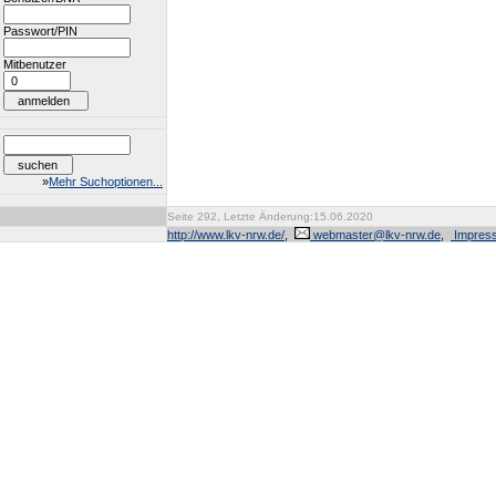
Passwort/PIN
Mitbenutzer
»
Mehr Suchoptionen...
Seite 292, Letzte Änderung:15.06.2020
http://www.lkv-nrw.de/
,
webmaster@lkv-nrw.de
,
Impres