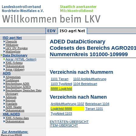
ISO agri Net
ADED DataDictionary
Übersicht
Werkzeuge
Codesets des Bereichs AGRO20
LKV DV Projekte
Mailingliste
Nummernkreis 101000-109999
Data Dictionary
Agrar (HTML-Seiten)
XML-Schema
Dokumentation
Agrar (Abfrage)
Verzeichnis nach Nummern
ADIS
Allgemeines
1101 Tierart
1102 ArtAbluftfuehrung
Einführung
Beschreibung ADIS
1103 TypAbteil
1104 Betriebsart
Beschreibung ADED
8888 Logikfeld
Beschreibung Deutsches Data
Dictionary
Verzeichnis nach Namen
Adressen
Beispiel
Standards
ArtAbluftfuehrung 1102
Betriebsart 1104
ADIS Header
Logikfeld 8888
Tierart 1101
Dokumentation
TypAbteil 1103
XML/ADED
XML-Schema dazu
Dokumentation
ENTITÄTEN-ÜBERSICHT
ITEM-ÜBERSICHT
Zur Anmeldung:
Benutzer/BNR