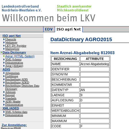
ISO agri Net
DataDictinary AGRO2015
Übersicht
Werkzeuge
LKV DV Projekte
Mailingliste
Item Arznei-Abgabebeleg 812003
Data Dictionary
Agrar (HTML-Seiten)
BEZEICHNUNG
ATTRIBUTE
XML-Schema
Dokumentation
NAME
Arznei-Abgabebeleg
Agrar (Abfrage)
IDENTIFIER
ADIS
Allgemeines
SYNONYM
Einführung
Beschreibung ADIS
BESCHREIBUNG
Beschreibung ADED
KOMMENTAR
Beschreibung Deutsches Data
Dictionary
DATENTYP
AN
Adressen
LAENGE
9
Beispiel
Standards
AUFLOESUNG
0
ADIS Header
Dokumentation
EINHEIT
XML/ADED
WERTEABGLEICH
XML-Schema dazu
Dokumentation
MINIMUM
MAXIMUM
Zur Anmeldung:
CODE
F
Benutzer/BNR