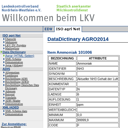
ISO agri Net
DataDictinary AGRO2014
Übersicht
Werkzeuge
LKV DV Projekte
Mailingliste
Item Ammoniak 101006
Data Dictionary
Agrar (HTML-Seiten)
BEZEICHNUNG
ATTRIBUTE
XML-Schema
Dokumentation
NAME
Ammoniak
Agrar (Abfrage)
IDENTIFIER
NH3
ADIS
Allgemeines
SYNONYM
Einführung
Beschreibung ADIS
BESCHREIBUNG
Aktueller NH3 Gehalt der Luft
Beschreibung ADED
KOMMENTAR
Beschreibung Deutsches Data
Dictionary
DATENTYP
N
Adressen
LAENGE
6
Beispiel
Standards
AUFLOESUNG
1
ADIS Header
Dokumentation
EINHEIT
ppm
XML/ADED
WERTEABGLEICH
XML-Schema dazu
Dokumentation
MINIMUM
0,0
MAXIMUM
99999,9
Zur Anmeldung:
CODE
F
Benutzer/BNR