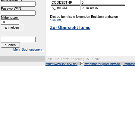
CODESETNR
0
B_DATUM
2010-09-07
Passwort/PIN
Dieses Item ist in folgenden Entitäten enthalten
Mitbenutzer
101000,
Zur Übersicht Items
»
Mehr Suchoptionen...
Seite 292, Letzte Änderung:15.06.2020
http://www.lkv-nrw.de/
,
webmaster@lkv-nrw.de
,
Impres