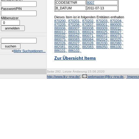
CODESETNR
8007
B_DATUM
2011-07-13
Passwort/PIN
Dieses Item ist in folgenden Entitäten enthalten
Mitbenutzer
870200,
870201,
870202,
870203,
870204,
870205,
870206,
870207,
880001,
880005,
880006,
880007,
880008,
880009,
880011,
880012,
880013,
880024,
880025,
880027,
880032,
880042,
880071,
880072,
880073,
880075,
880083,
880084,
882024,
882025,
882026,
882027,
882028,
882030,
882080,
882081,
882082,
882083,
886050,
886100,
886101,
886102,
»
Mehr Suchoptionen...
Zur Übersicht Items
Seite 292, Letzte Änderung:15.06.2020
http://www.lkv-nrw.de/
,
webmaster@lkv-nrw.de
,
Impres