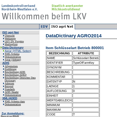
ISO agri Net
DataDictinary AGRO2014
Übersicht
Werkzeuge
LKV DV Projekte
Mailingliste
Item Schlüsselart Betrieb 800001
Data Dictionary
Agrar (HTML-Seiten)
BEZEICHNUNG
ATTRIBUTE
XML-Schema
Dokumentation
NAME
Schlüsselart Betrieb
Agrar (Abfrage)
IDENTIFIER
TypeOfFarmKey
ADIS
Allgemeines
SYNONYM
Einführung
Beschreibung ADIS
BESCHREIBUNG
Beschreibung ADED
KOMMENTAR
Beschreibung Deutsches Data
Dictionary
DATENTYP
N
Adressen
LAENGE
1
Beispiel
Standards
AUFLOESUNG
0
ADIS Header
Dokumentation
EINHEIT
XML/ADED
WERTEABGLEICH
XML-Schema dazu
Dokumentation
MINIMUM
MAXIMUM
Zur Anmeldung:
CODE
T
Benutzer/BNR