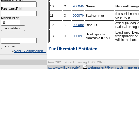
10
O
900045
Name
National Laenge
Passwort/PIN
the serial numbe
11
O
900070
Stallnummer
given to a
Mitbenutzer
offical (in law) 
12
K
900080
Rind-ID
national or reg.
Electronic ID-n
Herd-specific
13
O
900097
transponder or 
electronic ID-nu
within the herd.
Zur Übersicht Entitäten
»
Mehr Suchoptionen...
Seite 292, Letzte Änderung:15.06.2020
http://www.lkv-nrw.de/
,
webmaster@lkv-nrw.de
,
Impres