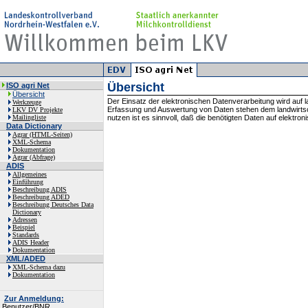
Übersicht
ISO agri Net
Übersicht
Der Einsatz der elektronischen Datenverarbeitung wird auf l
Werkzeuge
Erfassung und Auswertung von Daten stehen dem landwirtsch
LKV DV Projekte
Mailingliste
nutzen ist es sinnvoll, daß die benötigten Daten auf elek
Data Dictionary
Agrar (HTML-Seiten)
XML-Schema
Dokumentation
Agrar (Abfrage)
ADIS
Allgemeines
Einführung
Beschreibung ADIS
Beschreibung ADED
Beschreibung Deutsches Data
Dictionary
Adressen
Beispiel
Standards
ADIS Header
Dokumentation
XML/ADED
XML-Schema dazu
Dokumentation
Zur Anmeldung:
Benutzer/BNR