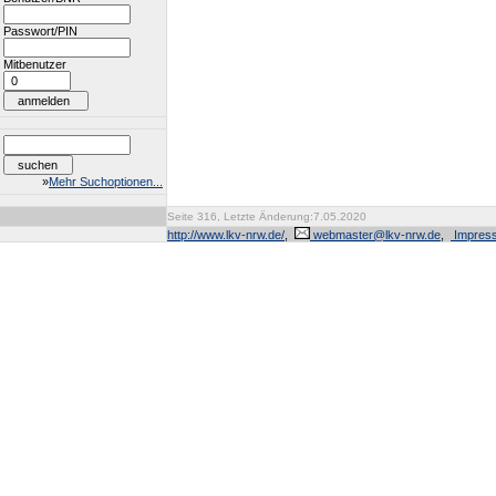
Passwort/PIN
Mitbenutzer
»
Mehr Suchoptionen...
Seite 316, Letzte Änderung:7.05.2020
http://www.lkv-nrw.de/
,
webmaster@lkv-nrw.de
,
Impres