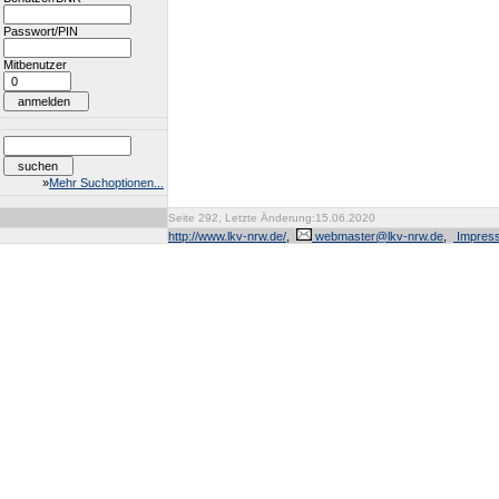
Passwort/PIN
Mitbenutzer
»
Mehr Suchoptionen...
Seite 292, Letzte Änderung:15.06.2020
http://www.lkv-nrw.de/
,
webmaster@lkv-nrw.de
,
Impres