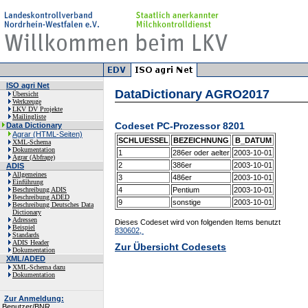
ISO agri Net
DataDictionary AGRO2017
Übersicht
Werkzeuge
LKV DV Projekte
Mailingliste
Codeset PC-Prozessor 8201
Data Dictionary
Agrar (HTML-Seiten)
SCHLUESSEL
BEZEICHNUNG
B_DATUM
XML-Schema
Dokumentation
1
286er oder aelter
2003-10-01
Agrar (Abfrage)
2
386er
2003-10-01
ADIS
Allgemeines
3
486er
2003-10-01
Einführung
Beschreibung ADIS
4
Pentium
2003-10-01
Beschreibung ADED
9
sonstige
2003-10-01
Beschreibung Deutsches Data
Dictionary
Adressen
Dieses Codeset wird von folgenden Items benutzt
Beispiel
830602,
Standards
ADIS Header
Zur Übersicht Codesets
Dokumentation
XML/ADED
XML-Schema dazu
Dokumentation
Zur Anmeldung:
Benutzer/BNR