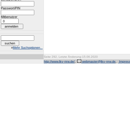
Passwort/PIN
Mitbenutzer
»
Mehr Suchoptionen...
Seite 292, Letzte Änderung:15.06.2020
http://www.lkv-nrw.de/
,
webmaster@lkv-nrw.de
,
Impres