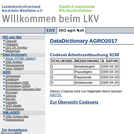
ISO agri Net
DataDictionary AGRO2017
Übersicht
Werkzeuge
LKV DV Projekte
Mailingliste
Codeset Arbeitszeitbuchung 8158
Data Dictionary
Agrar (HTML-Seiten)
SCHLUESSEL
BEZEICHNUNG
B_DATUM
XML-Schema
Dokumentation
1
Arbeitsbeginn
2005-04-29
Agrar (Abfrage)
2
Pausebginn
2005-04-29
ADIS
Allgemeines
3
Pauseende
2005-04-29
Einführung
Beschreibung ADIS
4
Arbeitsende
2005-04-29
Beschreibung ADED
Beschreibung Deutsches Data
Dieses Codeset wird von folgenden Items benutzt
Dictionary
830719,
Adressen
Beispiel
Zur Übersicht Codesets
Standards
ADIS Header
Dokumentation
XML/ADED
XML-Schema dazu
Dokumentation
Zur Anmeldung:
Benutzer/BNR