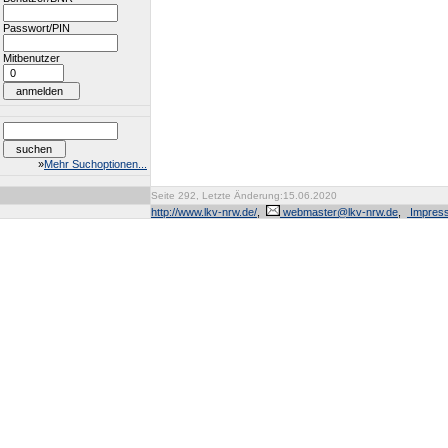
Passwort/PIN
Mitbenutzer
»
Mehr Suchoptionen...
Seite 292, Letzte Änderung:15.06.2020
http://www.lkv-nrw.de/
,
webmaster@lkv-nrw.de
,
Impres