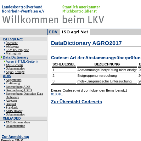
ISO agri Net
DataDictionary AGRO2017
Übersicht
Werkzeuge
LKV DV Projekte
Mailingliste
Codeset Art der Abstammungsüberprüfun
Data Dictionary
Agrar (HTML-Seiten)
SCHLUESSEL
BEZEICHNUNG
XML-Schema
Dokumentation
1
Abstammungsüberprüfung nicht erfolgt
2
Agrar (Abfrage)
2
Blutgruppenuntersuchung
2
ADIS
Allgemeines
3
molekulargenetische Untersuchung
2
Einführung
Beschreibung ADIS
Beschreibung ADED
Dieses Codeset wird von folgenden Items benutzt
Beschreibung Deutsches Data
810010,
Dictionary
Adressen
Zur Übersicht Codesets
Beispiel
Standards
ADIS Header
Dokumentation
XML/ADED
XML-Schema dazu
Dokumentation
Zur Anmeldung:
Benutzer/BNR