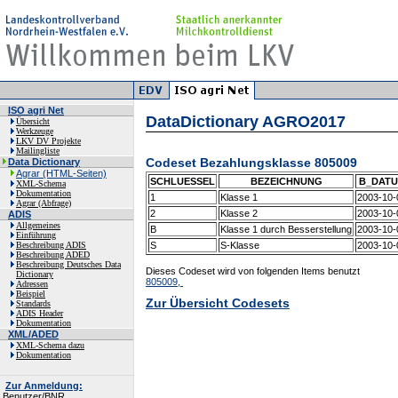
ISO agri Net
DataDictionary AGRO2017
Übersicht
Werkzeuge
LKV DV Projekte
Mailingliste
Codeset Bezahlungsklasse 805009
Data Dictionary
Agrar (HTML-Seiten)
SCHLUESSEL
BEZEICHNUNG
B_DAT
XML-Schema
Dokumentation
1
Klasse 1
2003-10-
Agrar (Abfrage)
2
Klasse 2
2003-10-
ADIS
Allgemeines
B
Klasse 1 durch Besserstellung
2003-10-
Einführung
Beschreibung ADIS
S
S-Klasse
2003-10-
Beschreibung ADED
Beschreibung Deutsches Data
Dieses Codeset wird von folgenden Items benutzt
Dictionary
805009,
Adressen
Beispiel
Zur Übersicht Codesets
Standards
ADIS Header
Dokumentation
XML/ADED
XML-Schema dazu
Dokumentation
Zur Anmeldung:
Benutzer/BNR