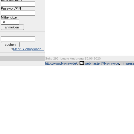
Passwort/PIN
Mitbenutzer
»
Mehr Suchoptionen...
Seite 292, Letzte Änderung:15.06.2020
http://www.lkv-nrw.de/
,
webmaster@lkv-nrw.de
,
Impres