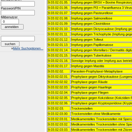
9.03.02.01.05.
Impfung gegen BRSV = Bovine Respirotory
9.03.02.01.06.
Impfung gegen PI3 = Parainfluenza 3 Virus
Passwort/PIN
9.03.02.01.07.
Impfung gegen Pasteurellose
Mitbenutzer
9.03.02.01.08.
Impfung gegen Salmonellose
9.03.02.01.09.
Impfung gegen Clostridiose
9.03.02.01.10.
Impfung gegen Dictyocaulose (Impfung 
9.03.02.01.11.
Impfung gegen Trichophytie (Impfung gege
9.03.02.01.12.
Impfung gegen Tollwut
9.03.02.01.13.
Impfung gegen Papillomatose
»
Mehr Suchoptionen...
9.03.02.01.14.
Impfung gegen Mortellaro / Dermatitis digit
9.03.02.01.15.
Impfung gegen Tuberkulose
9.03.02.01.16.
Sonstige Impfung oder Impfung aus betrie
9.03.02.01.17.
Impfung gegen Mastitis
9.03.02.02.
Parasiten-Prophylaxe/-Metaphylaxe
9.03.02.02.01.
Prophylaxe gegen Diktyokaulose (Lunge
9.03.02.02.02.
Prophylaxe gegen Räude
9.03.02.02.03.
Prophylaxe gegen Haarlinge
9.03.02.02.04.
Prophylaxe gegen Fliegen
9.03.02.02.05.
Prophylaxe gegen Kokzidiose (Kokzidien-
9.03.02.02.06.
Prophylaxe gegen Kryptosporidose (Krypt
9.03.02.03.
Trockenstellen
9.03.02.03.00.
Trockenstellen ohne Medikamente
9.03.02.03.01.
Medikamentelles Trockenstellen mit Sperrz
9.03.02.03.02.
Medikamentelles Trockenstellen ohne Sper
9.03.02.03.03.
Medikamentelles Trockenstellen mit Zitzenv