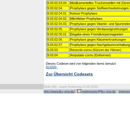
9.03.02.03.04.
Medikamentelles Trockenstellen mit Zitzen
9.03.02.04.
Prophylaxe gegen Stoffwechselstörungen
9.03.02.04.01.
Ketose-Prophylaxe
9.03.02.04.02.
Milchfieber-Prophylaxe
9.03.02.04.03.
Prophylaxe gegen Vitamin- und Spurenel
9.03.02.05.
Prophylaxe gegen Verdauungsstörungen
9.03.02.05.01.
Eingabe eines Fremdkörpermagneten
9.03.02.06.
Prophylaxe gegen Klauenerkrankungen
9.03.02.07.
Prophylaxe gegen Nachgeburtsverhaltung
9.03.03.
Resectio cornu (Kürzen der Hörner)
9.03.04.
Amputatio cornu (Enthornen)
Dieses Codeset wird von folgenden Items benutzt
812020,
Zur Übersicht Codesets
Seite 292, Letzte Änderung:15.06.2020
http://www.lkv-nrw.de/
,
webmaster@lkv-nrw.de
,
Impres