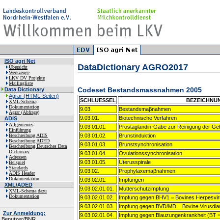
ISO agri Net
DataDictionary AGRO2017
Übersicht
Werkzeuge
LKV DV Projekte
Mailingliste
Codeset Bestandsmassnahmen 2005
Data Dictionary
Agrar (HTML-Seiten)
SCHLUESSEL
BEZEICHNU
XML-Schema
Dokumentation
9.03.
Bestandsmaβnahmen
Agrar (Abfrage)
9.03.01.
Biotechnische Verfahren
ADIS
Allgemeines
9.03.01.01.
Prostaglandin-Gabe zur Reinigung der Ge
Einführung
Beschreibung ADIS
9.03.01.02.
Brunstinduktion
Beschreibung ADED
9.03.01.03.
Brunstsynchronisation
Beschreibung Deutsches Data
Dictionary
9.03.01.04.
Ovulationssynchronisation
Adressen
9.03.01.05.
Uterusspirale
Beispiel
Standards
9.03.02.
Prophylaxemaβnahmen
ADIS Header
Dokumentation
9.03.02.01.
Impfungen
XML/ADED
9.03.02.01.01.
Mutterschutzimpfung
XML-Schema dazu
Dokumentation
9.03.02.01.02.
Impfung gegen BHV1 = Bovines Herpesvir
9.03.02.01.03.
Impfung gegen BVD/MD = Bovine Virusdia
Zur Anmeldung:
9.03.02.01.04.
Impfung gegen Blauzungenkrankheit (BT =
Benutzer/BNR