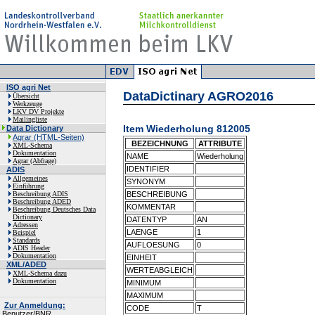
ISO agri Net
DataDictinary AGRO2016
Übersicht
Werkzeuge
LKV DV Projekte
Mailingliste
Item Wiederholung 812005
Data Dictionary
Agrar (HTML-Seiten)
BEZEICHNUNG
ATTRIBUTE
XML-Schema
Dokumentation
NAME
Wiederholung
Agrar (Abfrage)
IDENTIFIER
ADIS
Allgemeines
SYNONYM
Einführung
Beschreibung ADIS
BESCHREIBUNG
Beschreibung ADED
KOMMENTAR
Beschreibung Deutsches Data
Dictionary
DATENTYP
AN
Adressen
LAENGE
1
Beispiel
Standards
AUFLOESUNG
0
ADIS Header
Dokumentation
EINHEIT
XML/ADED
WERTEABGLEICH
XML-Schema dazu
Dokumentation
MINIMUM
MAXIMUM
Zur Anmeldung:
CODE
T
Benutzer/BNR