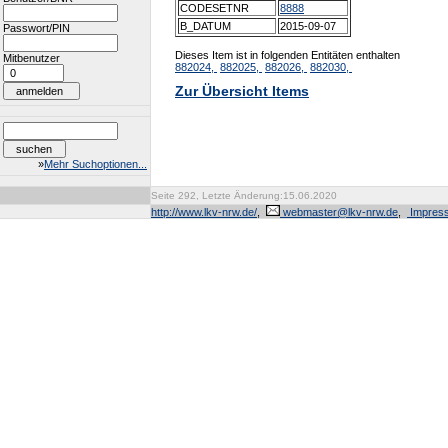
CODESETNR
8888
B_DATUM
2015-09-07
Passwort/PIN
Dieses Item ist in folgenden Entitäten enthalten
Mitbenutzer
882024,
882025,
882026,
882030,
Zur Übersicht Items
»
Mehr Suchoptionen...
Seite 292, Letzte Änderung:15.06.2020
http://www.lkv-nrw.de/
,
webmaster@lkv-nrw.de
,
Impres