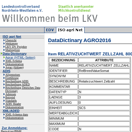
ISO agri Net
DataDictinary AGRO2016
Übersicht
Werkzeuge
LKV DV Projekte
Mailingliste
Item RELATIVZUCHTWERT ZELLZAHL 80
Data Dictionary
Agrar (HTML-Seiten)
BEZEICHNUNG
ATTRIBUTE
XML-Schema
Dokumentation
NAME
RELATIVZUCHTWERT ZELLZAHL
Agrar (Abfrage)
IDENTIFIER
RelBreedValueSomat
ADIS
Allgemeines
SYNONYM
Einführung
Beschreibung ADIS
BESCHREIBUNG
Relativzuchtwert Zellzahl
Beschreibung ADED
KOMMENTAR
Beschreibung Deutsches Data
Dictionary
DATENTYP
N
Adressen
LAENGE
3
Beispiel
Standards
AUFLOESUNG
0
ADIS Header
Dokumentation
EINHEIT
SCS
XML/ADED
WERTEABGLEICH
XML-Schema dazu
Dokumentation
MINIMUM
MAXIMUM
Zur Anmeldung:
CODE
N
Benutzer/BNR