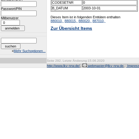
CODESETNR
0
B_DATUM
2003-10-01
Passwort/PIN
Dieses Item ist in folgenden Entitäten enthalten
Mitbenutzer
880010,
880015,
880020,
887010,
Zur Übersicht Items
»
Mehr Suchoptionen...
Seite 292, Letzte Änderung:15.06.2020
http://www.lkv-nrw.de/
,
webmaster@lkv-nrw.de
,
Impres