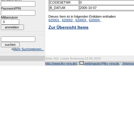
CODESETNR
0
B_DATUM
2005-10-07
Passwort/PIN
Dieses Item ist in folgenden Entitäten enthalten
Mitbenutzer
620001,
620002,
620003,
620004,
Zur Übersicht Items
»
Mehr Suchoptionen...
Seite 292, Letzte Änderung:15.06.2020
http://www.lkv-nrw.de/
,
webmaster@lkv-nrw.de
,
Impres