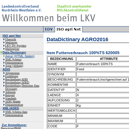
ISO agri Net
DataDictinary AGRO2016
Übersicht
Werkzeuge
LKV DV Projekte
Mailingliste
Item Futterverbrauch 100%TS 620005
Data Dictionary
Agrar (HTML-Seiten)
BEZEICHNUNG
ATTRIBUTE
XML-Schema
Dokumentation
NAME
Futterverbrauch 100%TS
Agrar (Abfrage)
IDENTIFIER
Feed
ADIS
Allgemeines
SYNONYM
Einführung
Beschreibung ADIS
BESCHREIBUNG
Futterverbrauch,hochgerechnet auf
Beschreibung ADED
KOMMENTAR
Beschreibung Deutsches Data
Dictionary
DATENTYP
N
Adressen
LAENGE
4
Beispiel
Standards
AUFLOESUNG
2
ADIS Header
Dokumentation
EINHEIT
Kg
XML/ADED
WERTEABGLEICH
XML-Schema dazu
Dokumentation
MINIMUM
MAXIMUM
Zur Anmeldung:
CODE
F
Benutzer/BNR