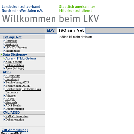
e884416 nicht definiert
ISO agri Net
Übersicht
Werkzeuge
LKV DV Projekte
Mailingliste
Data Dictionary
Agrar (HTML-Seiten)
XML-Schema
Dokumentation
Agrar (Abfrage)
ADIS
Allgemeines
Einführung
Beschreibung ADIS
Beschreibung ADED
Beschreibung Deutsches Data
Dictionary
Adressen
Beispiel
Standards
ADIS Header
Dokumentation
XML/ADED
XML-Schema dazu
Dokumentation
Zur Anmeldung:
Benutzer/BNR