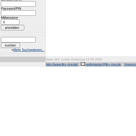
Passwort/PIN
Mitbenutzer
»
Mehr Suchoptionen...
Seite 292, Letzte Änderung:15.06.2020
http://www.lkv-nrw.de/
,
webmaster@lkv-nrw.de
,
Impres