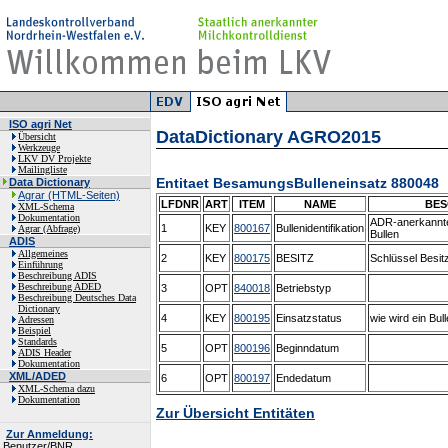
ISO agri Net
DataDictionary AGRO2015
Übersicht
Werkzeuge
LKV DV Projekte
Mailingliste
Entitaet BesamungsBulleneinsatz 880048
Data Dictionary
Agrar (HTML-Seiten)
LFDNR
ART
ITEM
NAME
BES
XML-Schema
Dokumentation
ADR-anerkannte 
1
KEY
800167
Bullenidentifikation
Agrar (Abfrage)
Bullen
ADIS
Allgemeines
2
KEY
800175
BESITZ
Schlüssel Besit
Einführung
Beschreibung ADIS
Beschreibung ADED
3
OPT
840018
Betriebstyp
Beschreibung Deutsches Data
Dictionary
4
KEY
800195
Einsatzstatus
wie wird ein Bul
Adressen
Beispiel
Standards
5
OPT
800196
Beginndatum
ADIS Header
Dokumentation
XML/ADED
6
OPT
800197
Endedatum
XML-Schema dazu
Dokumentation
Zur Übersicht Entitäten
Zur Anmeldung:
Benutzer/BNR