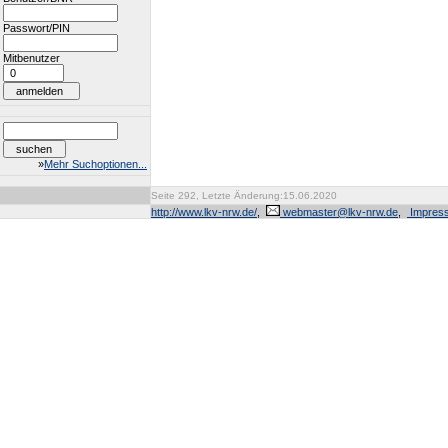
Passwort/PIN
Mitbenutzer
»
Mehr Suchoptionen...
Seite 292, Letzte Änderung:15.06.2020
http://www.lkv-nrw.de/
,
webmaster@lkv-nrw.de
,
Impres