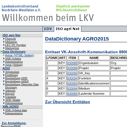
ISO agri Net
DataDictionary AGRO2015
Übersicht
Werkzeuge
LKV DV Projekte
Mailingliste
Entitaet VK-Anschrift-Kommunikation 880
Data Dictionary
Agrar (HTML-Seiten)
LFDNR
ART
ITEM
NAME
BESCHRE
XML-Schema
Dokumentation
1
KEY
830088
Organisatuion
Org
Agrar (Abfrage)
2
KEY
830089
Projekt
Projekt
ADIS
Allgemeines
3
KEY
830090
VK_Key
Einführung
Beschreibung ADIS
4
KEY
830094
Funktion
Beschreibung ADED
5
KEY
830083
Identificationsnummer
Beschreibung Deutsches Data
Dictionary
6
KEY
830084
Medium
Adressen
7
KEY
830085
Laufende Nummer
Beispiel
Standards
ADIS Header
Zur Übersicht Entitäten
Dokumentation
XML/ADED
XML-Schema dazu
Dokumentation
Zur Anmeldung:
Benutzer/BNR