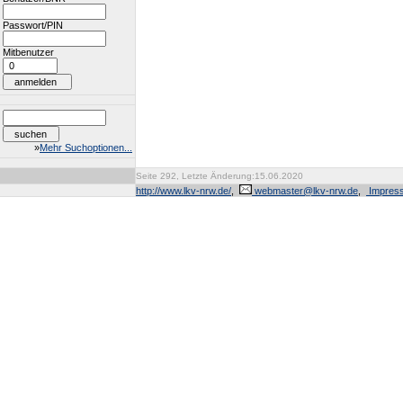
Passwort/PIN
Mitbenutzer
»
Mehr Suchoptionen...
Seite 292, Letzte Änderung:15.06.2020
http://www.lkv-nrw.de/
,
webmaster@lkv-nrw.de
,
Impres