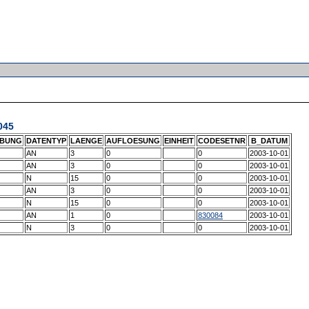
045
IBUNG
DATENTYP
LAENGE
AUFLOESUNG
EINHEIT
CODESETNR
B_DATUM
AN
3
0
0
2003-10-01
AN
3
0
0
2003-10-01
N
15
0
0
2003-10-01
AN
3
0
0
2003-10-01
N
15
0
0
2003-10-01
AN
1
0
830084
2003-10-01
N
3
0
0
2003-10-01