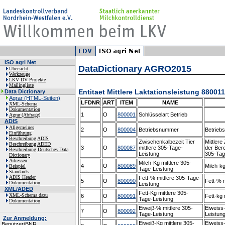
ISO agri Net
DataDictionary AGRO2015
Übersicht
Werkzeuge
LKV DV Projekte
Mailingliste
Entitaet Mittlere Laktationsleistung 880011
Data Dictionary
Agrar (HTML-Seiten)
LFDNR
ART
ITEM
NAME
XML-Schema
Dokumentation
1
O
800001
Schlüsselart Betrieb
Agrar (Abfrage)
ADIS
Allgemeines
2
O
800004
Betriebsnummer
Betrieb
Einführung
Beschreibung ADIS
Zwischenkalbezeit Tier
Mittlere
Beschreibung ADED
3
O
800087
mittlere 305-Tage-
der Ber
Beschreibung Deutsches Data
Leistung
305-Tag
Dictionary
Adressen
Milch-Kg mittlere 305-
4
O
800089
Milch-kg
Beispiel
Tage-Leistung
Standards
ADIS Header
Fett-% mittlere 305-Tage-
5
O
800090
Fett-% m
Dokumentation
Leistung
XML/ADED
Fett-Kg mittlere 305-
XML-Schema dazu
6
O
800091
Fett-kg 
Tage-Leistung
Dokumentation
Eiweiβ-% mittlere 305-
Eiweiss
7
O
800092
Tage-Leistung
Leistun
Zur Anmeldung:
Eiweiβ-Kg mittlere 305-
Eiweiss-
Benutzer/BNR