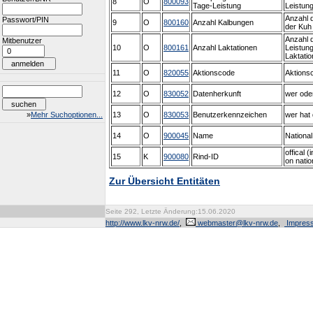
8
O
800093
Tage-Leistung
Leistun
Anzahl 
Passwort/PIN
9
O
800160
Anzahl Kalbungen
der Kuh
Anzahl d
Mitbenutzer
10
O
800161
Anzahl Laktationen
Leistun
Laktati
11
O
820055
Aktionscode
Aktions
12
O
830052
Datenherkunft
wer oder
»
Mehr Suchoptionen...
13
O
830053
Benutzerkennzeichen
wer hat 
14
O
900045
Name
Nationa
offical (
15
K
900080
Rind-ID
on natio
Zur Übersicht Entitäten
Seite 292, Letzte Änderung:15.06.2020
http://www.lkv-nrw.de/
,
webmaster@lkv-nrw.de
,
Impres