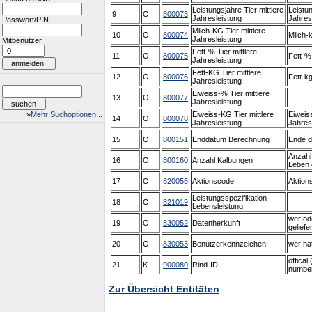
Leistungsjahre Tier mittlere
Leistun
9
O
800073
Jahresleistung
Jahres
Passwort/PIN
Milch-KG Tier mittlere
10
O
800074
Milch-k
Jahresleistung
Mitbenutzer
Fett-% Tier mittlere
11
O
800075
Fett-% 
Jahresleistung
Fett-KG Tier mittlere
12
O
800076
Fett-kg
Jahresleistung
Eiweiss-% Tier mittlere
13
O
800077
Jahresleistung
»
Mehr Suchoptionen...
Eiweiss-KG Tier mittlere
Eiweiss
14
O
800078
Jahresleistung
Jahres
15
O
800151
Enddatum Berechnung
Ende d
Anzahl
16
O
800160
Anzahl Kalbungen
Leben 
17
O
820055
Aktionscode
Aktion
Leistungsspezifikation
18
O
821019
Lebensleistung
wer od
19
O
830052
Datenherkunft
geliefer
20
O
830053
Benutzerkennzeichen
wer hat
offical 
21
K
900080
Rind-ID
number 
Zur Übersicht Entitäten