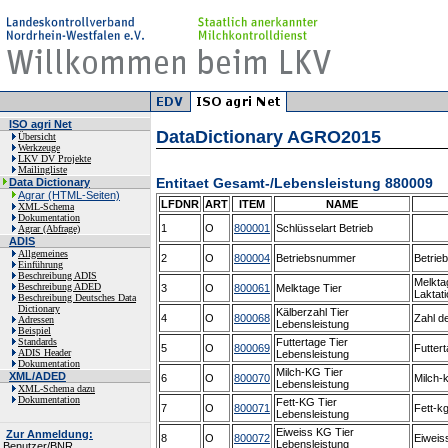
ISO agri Net
DataDictionary AGRO2015
Übersicht
Werkzeuge
LKV DV Projekte
Mailingliste
Entitaet Gesamt-/Lebensleistung 880009
Data Dictionary
Agrar (HTML-Seiten)
LFDNR
ART
ITEM
NAME
XML-Schema
Dokumentation
1
O
800001
Schlüsselart Betrieb
Agrar (Abfrage)
ADIS
Allgemeines
2
O
800004
Betriebsnummer
Betri
Einführung
Beschreibung ADIS
Melkta
Beschreibung ADED
3
O
800061
Melktage Tier
Laktat
Beschreibung Deutsches Data
Dictionary
Kälberzahl Tier
4
O
800068
Zahl d
Adressen
Lebensleistung
Beispiel
Standards
Futtertage Tier
5
O
800069
Futter
ADIS Header
Lebensleistung
Dokumentation
Milch-KG Tier
XML/ADED
6
O
800070
Milch-
Lebensleistung
XML-Schema dazu
Dokumentation
Fett-KG Tier
7
O
800071
Fett-k
Lebensleistung
Eiweiss KG Tier
Zur Anmeldung:
8
O
800072
Eiweis
Lebensleistung
Benutzer/BNR