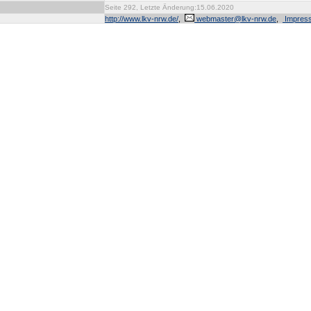
Seite 292, Letzte Änderung:15.06.2020
http://www.lkv-nrw.de/
,
webmaster@lkv-nrw.de
,
Impres