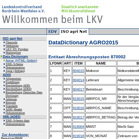
ISO agri Net
DataDictionary AGRO2015
Übersicht
Werkzeuge
LKV DV Projekte
Mailingliste
Entitaet Abrechnungsposten 870002
Data Dictionary
Agrar (HTML-Seiten)
LFDNR
ART
ITEM
NAME
B
XML-Schema
Dokumentation
1
KEY
804015
Molkerei
Molkereiident
Agrar (Abfrage)
ADIS
Allgemeines
2
KEY
804014
Lieferant
Allgemeine Id
Einführung
Beschreibung ADIS
Beschreibung ADED
3
KEY
804017
Betriebsart
Beschreibung 
Beschreibung Deutsches Data
Dictionary
Nr der Vergüt
4
MAN
819015
ABRPOS_NR
Adressen
Abrechnungs
Beispiel
Standards
5
OPT
819016
ABRPOS_NAME
Beschreibung 
ADIS Header
Dokumentation
XML/ADED
6
MAN
819017
ABRPOS_BETRAG
Betrag der Ve
XML-Schema dazu
Dokumentation
7
MAN
819004
MWST
MwSt-Satz
Zur Anmeldung:
8
MAN
819018
VON_MONAT
Zeitraum von
Benutzer/BNR