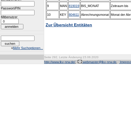
9
MAN
819019
BIS_MONAT
Zeitraum bis
Passwort/PIN
10
KEY
804611
Abrechnungsmonat
Monat der Ab
Mitbenutzer
Zur Übersicht Entitäten
»
Mehr Suchoptionen...
Seite 292, Letzte Änderung:15.06.2020
http://www.lkv-nrw.de/
,
webmaster@lkv-nrw.de
,
Impres