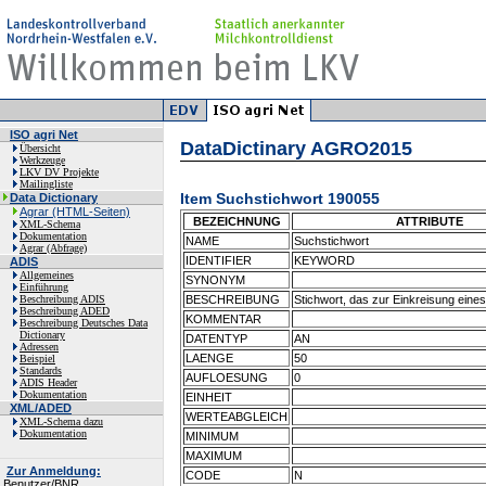
ISO agri Net
DataDictinary AGRO2015
Übersicht
Werkzeuge
LKV DV Projekte
Mailingliste
Item Suchstichwort 190055
Data Dictionary
Agrar (HTML-Seiten)
BEZEICHNUNG
ATTRIBUTE
XML-Schema
Dokumentation
NAME
Suchstichwort
Agrar (Abfrage)
IDENTIFIER
KEYWORD
ADIS
Allgemeines
SYNONYM
Einführung
Beschreibung ADIS
BESCHREIBUNG
Stichwort, das zur Einkreisung eines
Beschreibung ADED
KOMMENTAR
Beschreibung Deutsches Data
Dictionary
DATENTYP
AN
Adressen
LAENGE
50
Beispiel
Standards
AUFLOESUNG
0
ADIS Header
Dokumentation
EINHEIT
XML/ADED
WERTEABGLEICH
XML-Schema dazu
Dokumentation
MINIMUM
MAXIMUM
Zur Anmeldung:
CODE
N
Benutzer/BNR