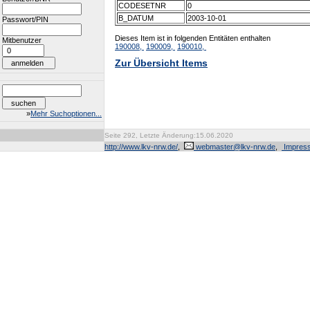
CODESETNR
0
B_DATUM
2003-10-01
Passwort/PIN
Dieses Item ist in folgenden Entitäten enthalten
Mitbenutzer
190008,
190009,
190010,
Zur Übersicht Items
»
Mehr Suchoptionen...
Seite 292, Letzte Änderung:15.06.2020
http://www.lkv-nrw.de/
,
webmaster@lkv-nrw.de
,
Impres